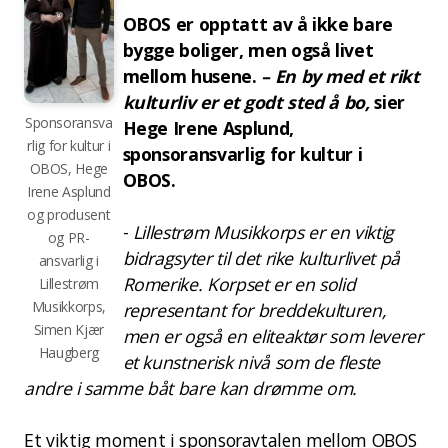
OBOS er opptatt av å ikke bare
bygge boliger, men også livet
mellom husene.
– En by med et rikt
kulturliv er et godt sted å bo,
sier
Sponsoransva
Hege Irene Asplund,
rlig for kultur i
sponsoransvarlig for kultur i
OBOS, Hege
OBOS.
Irene Asplund
og produsent
-
Lillestrøm Musikkorps er en viktig
og PR-
bidragsyter til det rike kulturlivet på
ansvarlig i
Romerike. Korpset er en solid
Lillestrøm
Musikkorps,
representant for breddekulturen,
Simen Kjær
men er også en eliteaktør som leverer
Haugberg
et kunstnerisk nivå som de fleste
andre i samme båt bare kan drømme om.
Et viktig moment i sponsoravtalen mellom OBOS